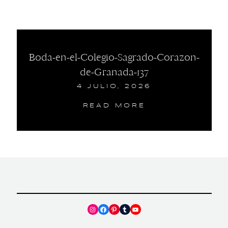
Boda-en-el-Colegio-Sagrado-Corazon-
de-Granada-137
4 JULIO, 2026
READ MORE
Instagram
Facebook
Pinterest
Tumblr
YouTube