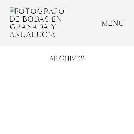
MENU
INICIO
SOBRE MÍ
ARCHIVES
BODAS
CONTACTO
OTROS
GRANADA, ESPAÑA
+34 652592145