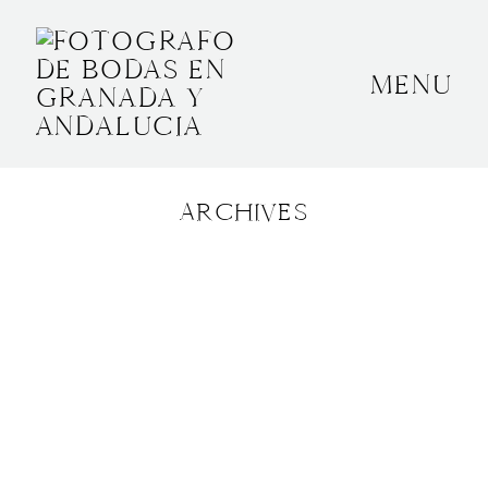
MENU
INICIO
SOBRE MÍ
ARCHIVES
BODAS
CONTACTO
OTROS
GRANADA, ESPAÑA
+34 652592145