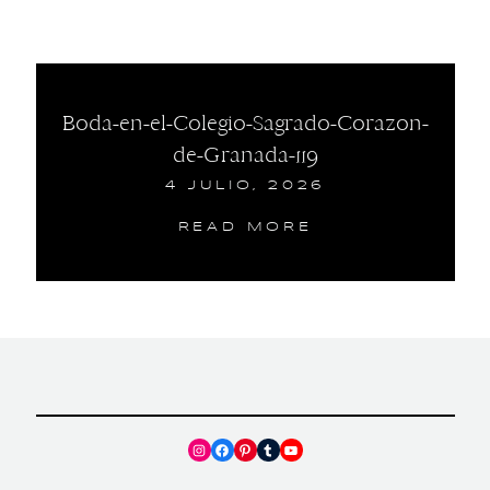
Boda-en-el-Colegio-Sagrado-Corazon-
de-Granada-119
4 JULIO, 2026
READ MORE
Instagram
Facebook
Pinterest
Tumblr
YouTube