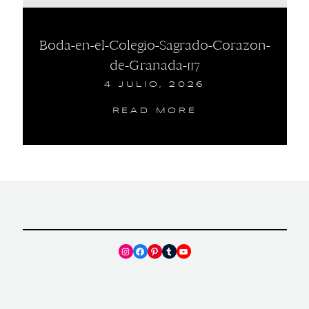
Boda-en-el-Colegio-Sagrado-Corazon-
de-Granada-117
4 JULIO, 2026
READ MORE
Instagram
Facebook
Pinterest
Tumblr
YouTube