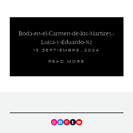
Boda-en-el-Carmen-de-los-Martires.-
Luisa-y-Eduardo-82
13 SEPTIEMBRE, 2024
READ MORE
Instagram
Facebook
Pinterest
Tumblr
YouTube