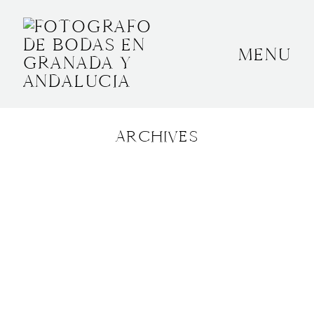
MENU
INICIO
SOBRE MÍ
ARCHIVES
BODAS
CONTACTO
OTROS
GRANADA, ESPAÑA
+34 652592145