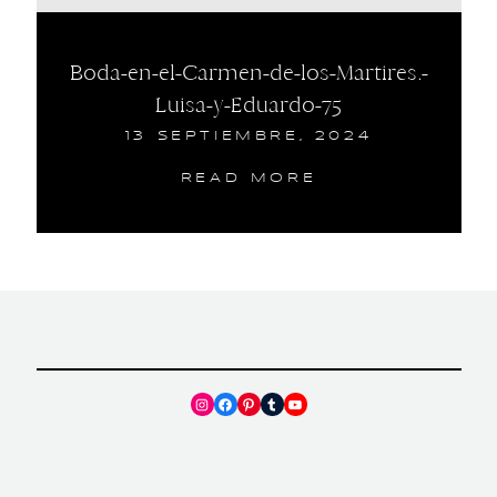
Boda-en-el-Carmen-de-los-Martires.-
Luisa-y-Eduardo-75
13 SEPTIEMBRE, 2024
READ MORE
Instagram
Facebook
Pinterest
Tumblr
YouTube