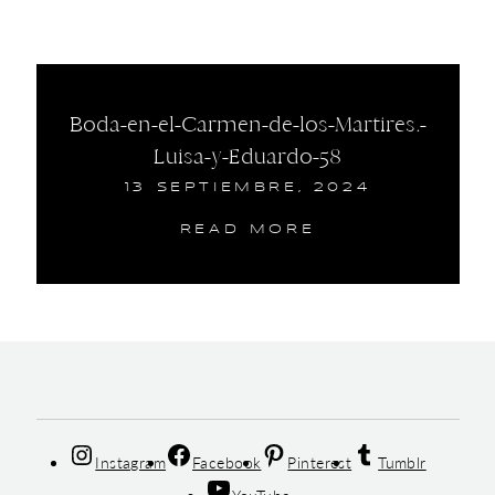
Boda-en-el-Carmen-de-los-Martires.-
Luisa-y-Eduardo-58
13 SEPTIEMBRE, 2024
READ MORE
Instagram
Facebook
Pinterest
Tumblr