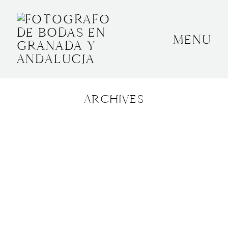
MENU
INICIO
SOBRE MÍ
ARCHIVES
BODAS
CONTACTO
OTROS
GRANADA, ESPAÑA
+34 652592145