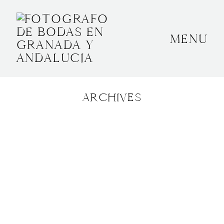
MENU
INICIO
SOBRE MÍ
ARCHIVES
BODAS
CONTACTO
OTROS
GRANADA, ESPAÑA
+34 652592145