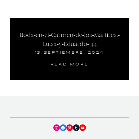
Boda-en-el-Carmen-de-los-Martires.-
Luisa-y-Eduardo-144
13 SEPTIEMBRE, 2024
READ MORE
Instagram
Facebook
Pinterest
Tumblr
YouTube