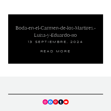
Boda-en-el-Carmen-de-los-Martires.-
Luisa-y-Eduardo-110
13 SEPTIEMBRE, 2024
READ MORE
Instagram
Facebook
Pinterest
Tumblr
YouTube