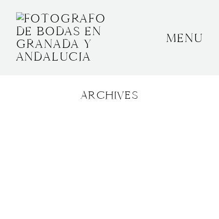
MENU
INICIO
SOBRE MÍ
ARCHIVES
BODAS
CONTACTO
OTROS
GRANADA, ESPAÑA
+34 652592145