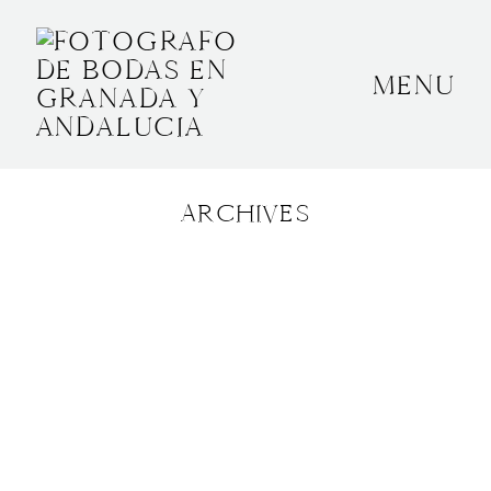
MENU
INICIO
SOBRE MÍ
ARCHIVES
BODAS
CONTACTO
OTROS
GRANADA, ESPAÑA
+34 652592145