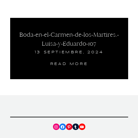
Boda-en-el-Carmen-de-los-Martires.-
Luisa-y-Eduardo-107
13 SEPTIEMBRE, 2024
READ MORE
Instagram
Facebook
Pinterest
Tumblr
YouTube