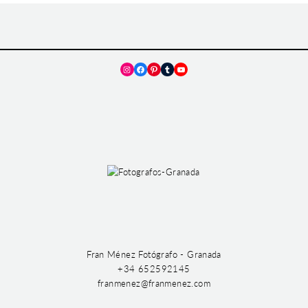
Instagram
Facebook
Pinterest
Tumblr
YouTube
Fran Ménez Fotógrafo - Granada
+34 652592145
franmenez@franmenez.com