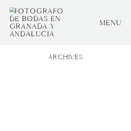
MENU
INICIO
SOBRE MÍ
ARCHIVES
BODAS
CONTACTO
OTROS
GRANADA, ESPAÑA
+34 652592145