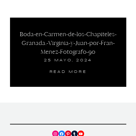
Boda-en-Carmen-de-los-Chapiteles-
Granada.-Virginia-y-Juan-por-Fran-
Menez-Fotografo-90
25 MAYO, 2024
READ MORE