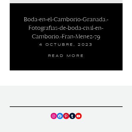
Boda-en-el-Camborio-Granada.-
Fotografias-de-boda-civil-en-
Camborio.-Fran-Menez-79
4 OCTUBRE, 2023
READ MORE
Instagram
Facebook
Pinterest
Tumblr
YouTube