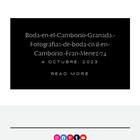
Boda-en-el-Camborio-Granada.-
Fotografias-de-boda-civil-en-
Camborio.-Fran-Menez-74
4 OCTUBRE, 2023
READ MORE