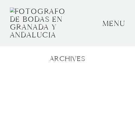
MENU
INICIO
SOBRE MÍ
ARCHIVES
BODAS
CONTACTO
OTROS
GRANADA, ESPAÑA
+34 652592145