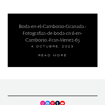
Boda-en-el-Camborio-Granada.-
Fotografias-de-boda-civil-en-
Camborio.-Fran-Menez-63
4 OCTUBRE, 2023
READ MORE