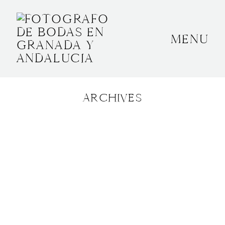
MENU
INICIO
SOBRE MÍ
ARCHIVES
BODAS
CONTACTO
OTROS
GRANADA, ESPAÑA
+34 652592145