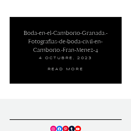
Boda-en-el-Camborio-Granada.-
Fotografias-de-boda-civil-en-
Camborio.-Fran-Menez-4
4 OCTUBRE, 2023
READ MORE