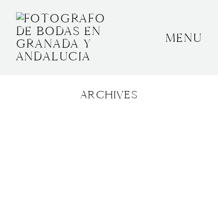
MENU
INICIO
SOBRE MÍ
ARCHIVES
BODAS
CONTACTO
OTROS
GRANADA, ESPAÑA
+34 652592145