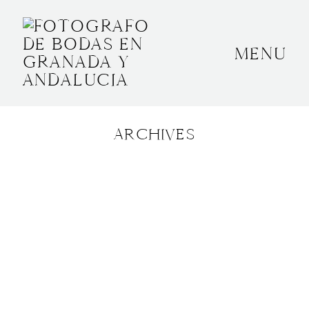
MENU
INICIO
SOBRE MÍ
ARCHIVES
BODAS
CONTACTO
OTROS
GRANADA, ESPAÑA
+34 652592145