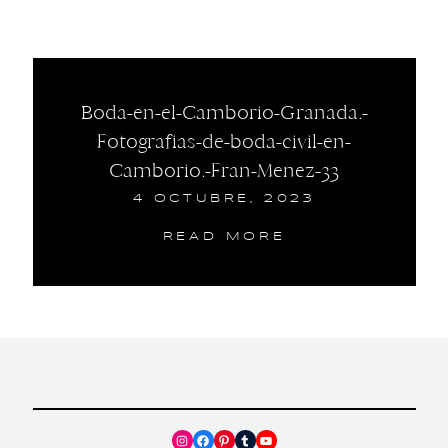
Boda-en-el-Camborio-Granada.-
Fotografias-de-boda-civil-en-
Camborio.-Fran-Menez-33
4 OCTUBRE, 2023
READ MORE