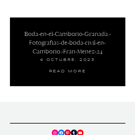
Boda-en-el-Camborio-Granada.-
Fotografias-de-boda-civil-en-
Camborio.-Fran-Menez-24
4 OCTUBRE, 2023
READ MORE