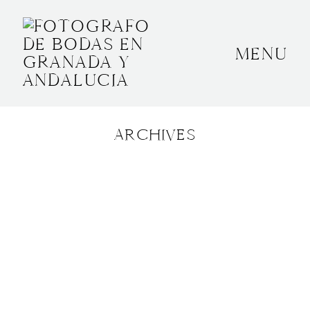
MENU
INICIO
SOBRE MÍ
ARCHIVES
BODAS
CONTACTO
OTROS
GRANADA, ESPAÑA
+34 652592145