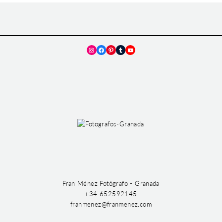
Instagram
Facebook
Pinterest
Tumblr
YouTube
Fran Ménez Fotógrafo - Granada
+34 652592145
franmenez@franmenez.com