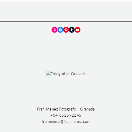
Instagram
Facebook
Pinterest
Tumblr
YouTube
Fran Ménez Fotógrafo - Granada
+34 652592145
franmenez@franmenez.com