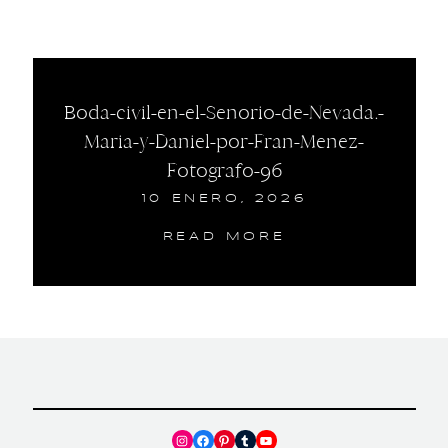
Boda-civil-en-el-Senorio-de-Nevada.-
Maria-y-Daniel-por-Fran-Menez-
Fotografo-96
10 ENERO, 2026
READ MORE