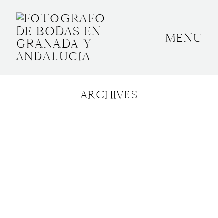
MENU
INICIO
SOBRE MÍ
ARCHIVES
BODAS
CONTACTO
OTROS
GRANADA, ESPAÑA
+34 652592145