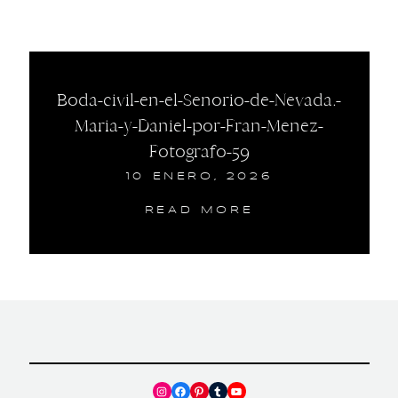
Boda-civil-en-el-Senorio-de-Nevada.-
Maria-y-Daniel-por-Fran-Menez-
Fotografo-59
10 ENERO, 2026
READ MORE