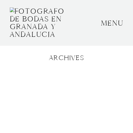
MENU
INICIO
SOBRE MÍ
ARCHIVES
BODAS
CONTACTO
OTROS
GRANADA, ESPAÑA
+34 652592145