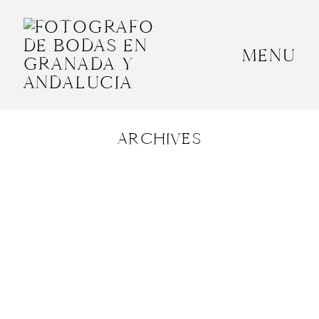
MENU
INICIO
SOBRE MÍ
ARCHIVES
BODAS
CONTACTO
OTROS
GRANADA, ESPAÑA
+34 652592145