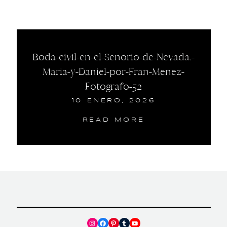
Boda-civil-en-el-Senorio-de-Nevada.-
Maria-y-Daniel-por-Fran-Menez-
Fotografo-52
10 ENERO, 2026
READ MORE