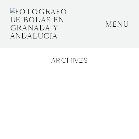
MENU
INICIO
SOBRE MÍ
ARCHIVES
BODAS
CONTACTO
OTROS
GRANADA, ESPAÑA
+34 652592145