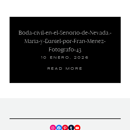
Boda-civil-en-el-Senorio-de-Nevada.-
Maria-y-Daniel-por-Fran-Menez-
Fotografo-43
10 ENERO, 2026
READ MORE