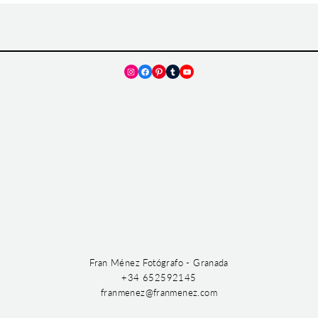
Instagram
Facebook
Pinterest
Tumblr
YouTube
Fran Ménez Fotógrafo - Granada
+34 652592145
franmenez@franmenez.com