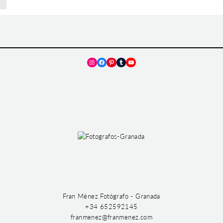
Instagram
Facebook
Pinterest
Tumblr
YouTube
Fran Ménez Fotógrafo - Granada
+34 652592145
franmenez@franmenez.com