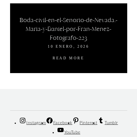
Boda-civil-en-el-Senorio-de-Nevada.-
Maria-y-Daniel-por-Fran-Menez-
Fotografo-223
10 ENERO, 2026
READ MORE
Instagram
Facebook
Pinterest
Tumblr
YouTube