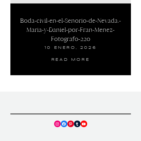
Boda-civil-en-el-Senorio-de-Nevada.-
Maria-y-Daniel-por-Fran-Menez-
Fotografo-220
10 ENERO, 2026
READ MORE
Instagram
Facebook
Pinterest
Tumblr
YouTube