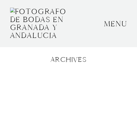
MENU
INICIO
SOBRE MÍ
ARCHIVES
BODAS
CONTACTO
OTROS
GRANADA, ESPAÑA
+34 652592145