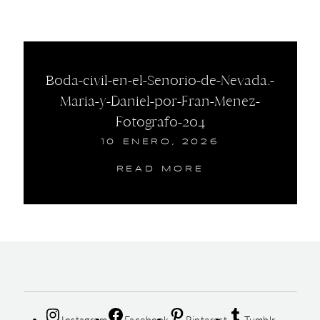
Boda-civil-en-el-Senorio-de-Nevada.-
Maria-y-Daniel-por-Fran-Menez-
Fotografo-204
10 ENERO, 2026
READ MORE
Instagram
Facebook
Pinterest
Tumblr