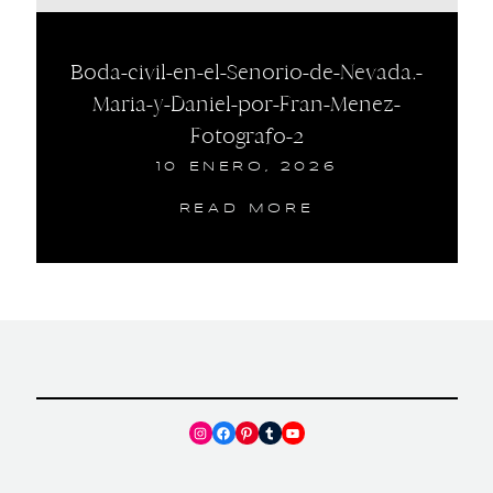
Boda-civil-en-el-Senorio-de-Nevada.-
Maria-y-Daniel-por-Fran-Menez-
Fotografo-2
10 ENERO, 2026
READ MORE
Instagram
Facebook
Pinterest
Tumblr
YouTube