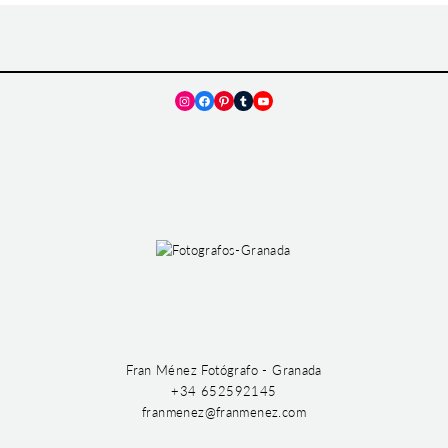
Instagram
Facebook
Pinterest
Tumblr
YouTube
Fran Ménez Fotógrafo - Granada
+34 652592145
franmenez@franmenez.com