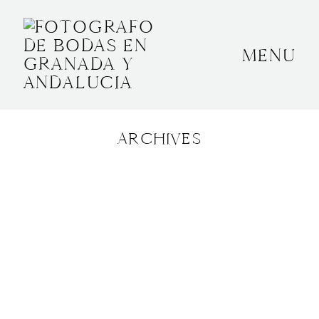
MENU
INICIO
SOBRE MÍ
ARCHIVES
BODAS
CONTACTO
OTROS
GRANADA, ESPAÑA
+34 652592145