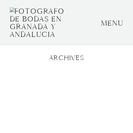
MENU
INICIO
SOBRE MÍ
ARCHIVES
BODAS
CONTACTO
OTROS
GRANADA, ESPAÑA
+34 652592145