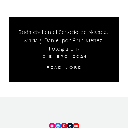
Boda-civil-en-el-Senorio-de-Nevada.-
Maria-y-Daniel-por-Fran-Menez-
Fotografo-17
10 ENERO, 2026
READ MORE