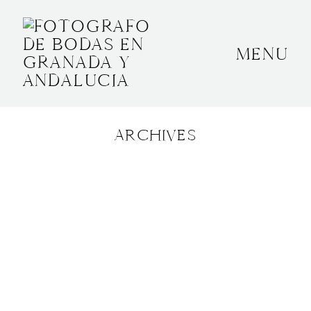
MENU
INICIO
SOBRE MÍ
ARCHIVES
BODAS
CONTACTO
OTROS
GRANADA, ESPAÑA
+34 652592145