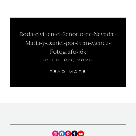
Boda-civil-en-el-Senorio-de-Nevada.-
Maria-y-Daniel-por-Fran-Menez-
Fotografo-163
10 ENERO, 2026
READ MORE