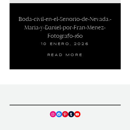
Boda-civil-en-el-Senorio-de-Nevada.-
Maria-y-Daniel-por-Fran-Menez-
Fotografo-160
10 ENERO, 2026
READ MORE
Instagram
Facebook
Pinterest
Tumblr
YouTube