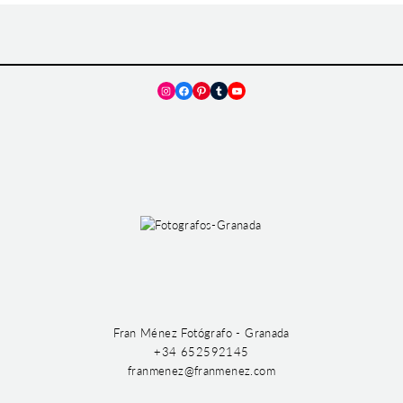
Instagram
Facebook
Pinterest
Tumblr
YouTube
Fran Ménez Fotógrafo - Granada
+34 652592145
franmenez@franmenez.com