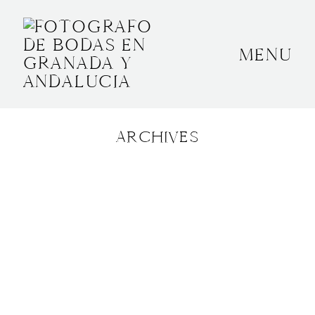
MENU
INICIO
SOBRE MÍ
ARCHIVES
BODAS
CONTACTO
OTROS
GRANADA, ESPAÑA
+34 652592145