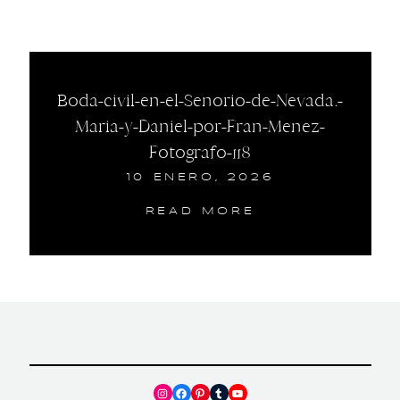
Boda-civil-en-el-Senorio-de-Nevada.-
Maria-y-Daniel-por-Fran-Menez-
Fotografo-118
10 ENERO, 2026
READ MORE