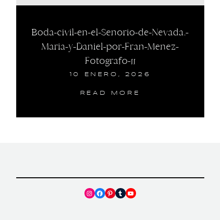
Boda-civil-en-el-Senorio-de-Nevada.-
Maria-y-Daniel-por-Fran-Menez-
Fotografo-11
10 ENERO, 2026
READ MORE
Instagram
Facebook
Pinterest
Tumblr
YouTube