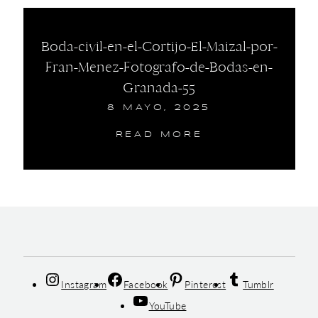
Boda-civil-en-el-Cortijo-El-Maizal-por-
Fran-Menez-Fotografo-de-Bodas-en-
Granada-55
8 MAYO, 2025
READ MORE
Instagram
Facebook
Pinterest
Tumblr
YouTube