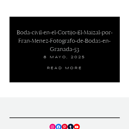
Boda-civil-en-el-Cortijo-El-Maizal-por-
Fran-Menez-Fotografo-de-Bodas-en-
Granada-53
8 MAYO, 2025
READ MORE