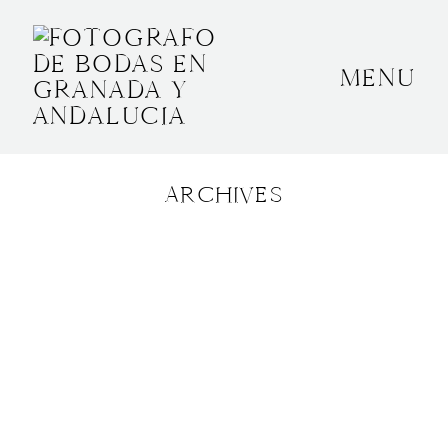
MENU
INICIO
SOBRE MÍ
ARCHIVES
BODAS
CONTACTO
OTROS
GRANADA, ESPAÑA
+34 652592145