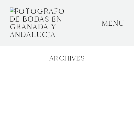
MENU
INICIO
SOBRE MÍ
ARCHIVES
BODAS
CONTACTO
OTROS
GRANADA, ESPAÑA
+34 652592145