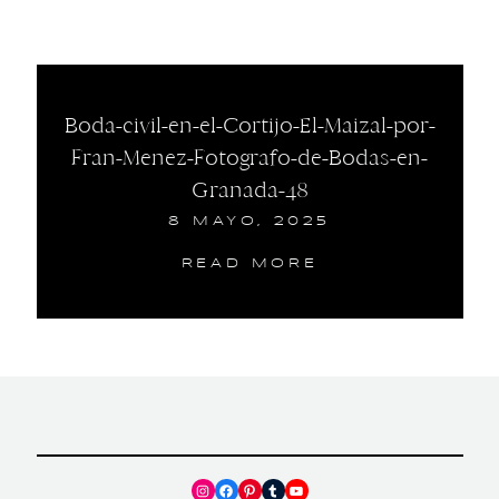
Boda-civil-en-el-Cortijo-El-Maizal-por-
Fran-Menez-Fotografo-de-Bodas-en-
Granada-48
8 MAYO, 2025
READ MORE