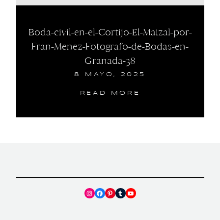
Boda-civil-en-el-Cortijo-El-Maizal-por-
Fran-Menez-Fotografo-de-Bodas-en-
Granada-38
8 MAYO, 2025
READ MORE
Instagram
Facebook
Pinterest
Tumblr
YouTube