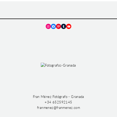
Instagram
Facebook
Pinterest
Tumblr
YouTube
Fran Ménez Fotógrafo - Granada
+34 652592145
franmenez@franmenez.com