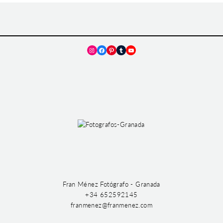
Instagram
Facebook
Pinterest
Tumblr
YouTube
Fran Ménez Fotógrafo - Granada
+34 652592145
franmenez@franmenez.com