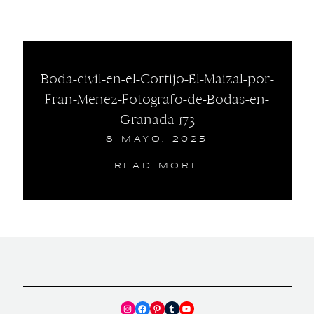
Boda-civil-en-el-Cortijo-El-Maizal-por-
Fran-Menez-Fotografo-de-Bodas-en-
Granada-173
8 MAYO, 2025
READ MORE