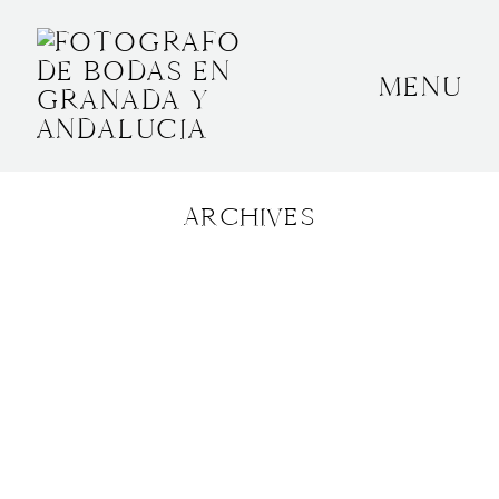
MENU
INICIO
SOBRE MÍ
ARCHIVES
BODAS
CONTACTO
OTROS
GRANADA, ESPAÑA
+34 652592145