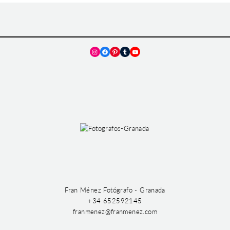
Instagram
Facebook
Pinterest
Tumblr
YouTube
Fran Ménez Fotógrafo - Granada
+34 652592145
franmenez@franmenez.com