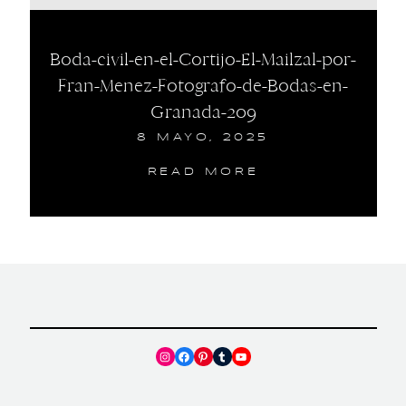
Boda-civil-en-el-Cortijo-El-Mailzal-por-
Fran-Menez-Fotografo-de-Bodas-en-
Granada-209
8 MAYO, 2025
READ MORE
Instagram
Facebook
Pinterest
Tumblr
YouTube