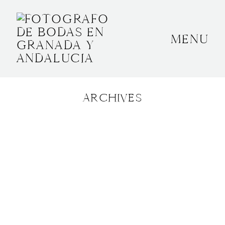
MENU
INICIO
SOBRE MÍ
ARCHIVES
BODAS
CONTACTO
OTROS
GRANADA, ESPAÑA
+34 652592145