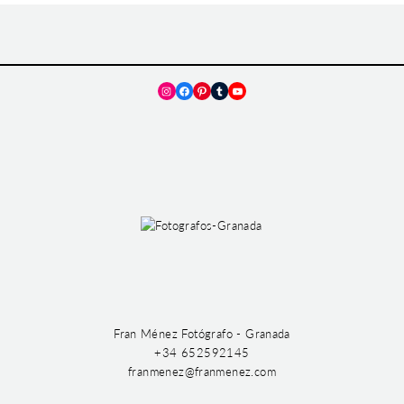
Instagram
Facebook
Pinterest
Tumblr
YouTube
Fran Ménez Fotógrafo - Granada
+34 652592145
franmenez@franmenez.com