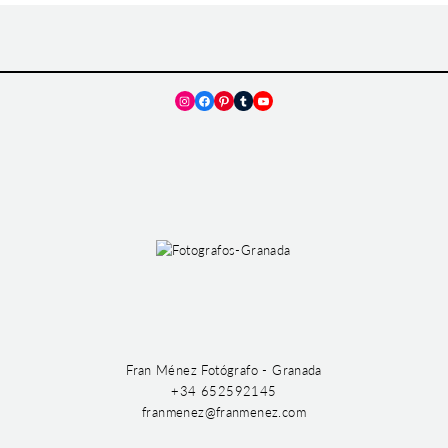
Instagram
Facebook
Pinterest
Tumblr
YouTube
Fran Ménez Fotógrafo - Granada
+34 652592145
franmenez@franmenez.com