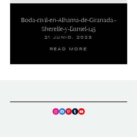
Boda-civil-en-Alhama-de-Granada.-
Sherelle-y-Daniel-145
21 JUNIO, 2023
READ MORE
Instagram
Facebook
Pinterest
Tumblr
YouTube